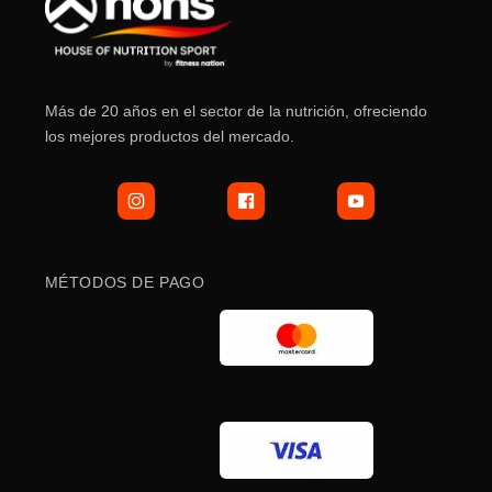
pueden
pueden
elegir
elegir
en
en
la
la
Más de 20 años en el sector de la nutrición, ofreciendo
página
página
los mejores productos del mercado.
de
de
producto
producto
MÉTODOS DE PAGO