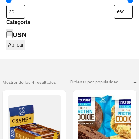
Categoría
Categoría
USN
Aplicar
Ordenado
Mostrando los 4 resultados
por
popularidad