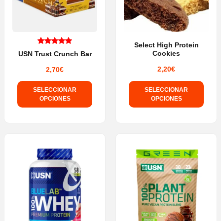
Select High Protein
Cookies
USN Trust Crunch Bar
Valorado
con
5.00
2,20
€
2,70
€
de 5
SELECCIONAR
SELECCIONAR
OPCIONES
OPCIONES
Este
Este
producto
producto
tiene
tiene
múltiples
múltiples
variantes.
variantes.
Las
Las
opciones
opciones
se
se