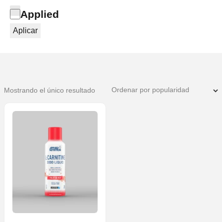
Categoría
Applied
Aplicar
Mostrando el único resultado