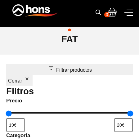
Ir
al
0
contenido
FAT
Filtrar productos
Cerrar
Filtros
Precio
Categoría