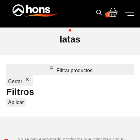
Skip
to
0
content
latas
Filtrar productos
Cerrar
Filtros
Aplicar
No se han encontrado productos que coincidan con tu