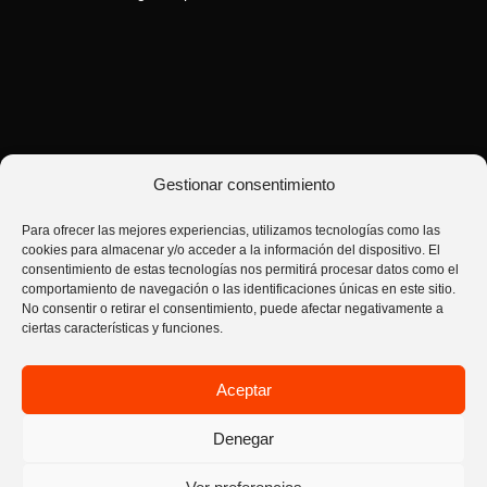
Gestionar consentimiento
Para ofrecer las mejores experiencias, utilizamos tecnologías como las
cookies para almacenar y/o acceder a la información del dispositivo. El
consentimiento de estas tecnologías nos permitirá procesar datos como el
comportamiento de navegación o las identificaciones únicas en este sitio.
No consentir o retirar el consentimiento, puede afectar negativamente a
ciertas características y funciones.
hons | house of nutrition sport © 2026. Todos los derechos reservados.
Términos y condiciones de venta
Aceptar
Envíos metodos de pago y devoluciones
Política de privacidad
Aviso Legal
Contáctanos
Política de cookies (UE)
Denegar