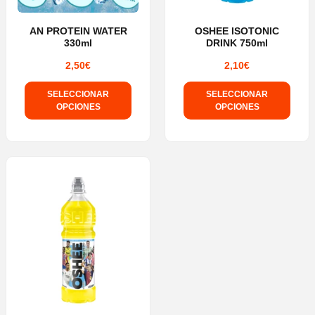
AN PROTEIN WATER
OSHEE ISOTONIC
330ml
DRINK 750ml
2,50
€
2,10
€
SELECCIONAR
SELECCIONAR
OPCIONES
OPCIONES
Este
Este
producto
producto
tiene
tiene
múltiples
múltiples
variantes.
variantes.
Las
Las
opciones
opciones
se
se
pueden
pueden
elegir
elegir