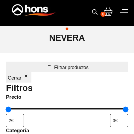
Skip
to
0
content
NEVERA
Filtrar productos
Cerrar
Filtros
Precio
Categoría