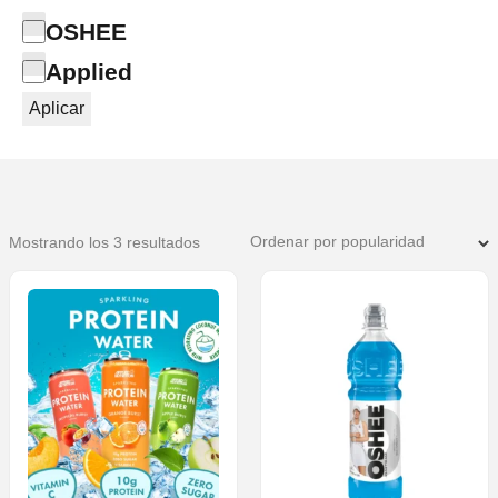
Categoría
OSHEE
Applied
Aplicar
Ordenado
Mostrando los 3 resultados
por
popularidad