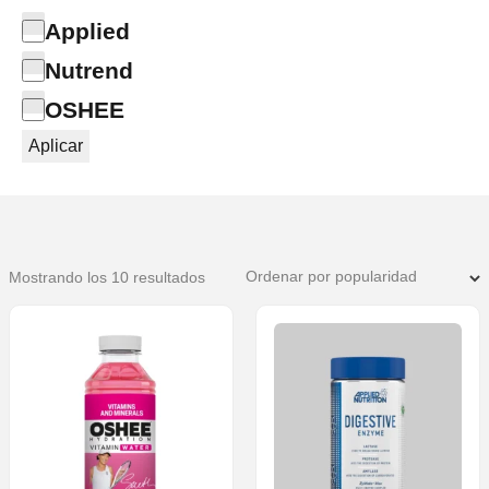
Categoría
Applied
Nutrend
OSHEE
Aplicar
Ordenado
Mostrando los 10 resultados
por
popularidad