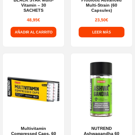
BLACK STAK Multi-
Probiotic Advanced
Vitamin – 30
Multi-Strain (60
la
la
SACHETS
Capsules)
página
página
48,95
€
23,50
€
de
de
producto
producto
AÑADIR AL CARRITO
LEER MÁS
Multivitamin
NUTREND
Compressed Caps, 60
Ashwagandha 60