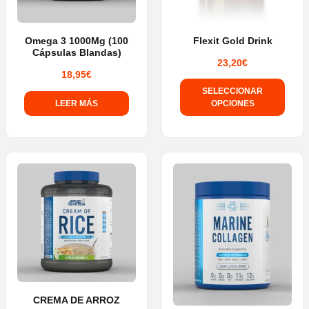
elegir
en
Omega 3 1000Mg (100
Flexit Gold Drink
Cápsulas Blandas)
la
23,20
€
página
18,95
€
SELECCIONAR
de
LEER MÁS
OPCIONES
producto
Este
producto
tiene
múltiples
variantes.
Las
opciones
se
pueden
elegir
CREMA DE ARROZ