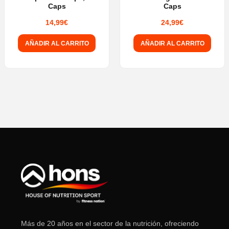
Caps
Caps
14,99
€
24,99
€
AÑADIR AL CARRITO
AÑADIR AL CARRITO
Más de 20 años en el sector de la nutrición, ofreciendo