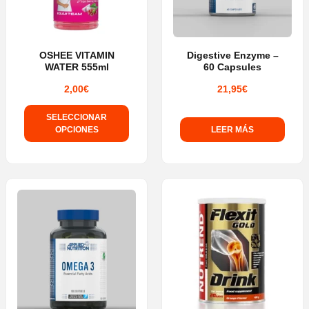
OSHEE VITAMIN
Digestive Enzyme –
WATER 555ml
60 Capsules
2,00
€
21,95
€
SELECCIONAR
OPCIONES
LEER MÁS
Este
producto
tiene
múltiples
variantes.
Las
opciones
se
pueden