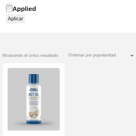
Categoría
Applied
Aplicar
Mostrando el único resultado