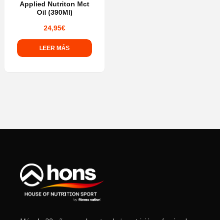
Applied Nutriton Mct
Oil (390Ml)
24,95
€
LEER MÁS