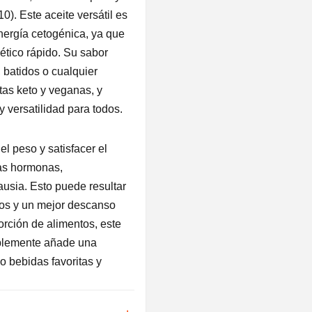
variantes
). Este aceite versátil es
Las
nergía cetogénica, ya que
opcione
ético rápido. Su sabor
se
, batidos o cualquier
pueden
etas keto y veganas, y
elegir
y versatilidad para todos.
en
la
el peso y satisfacer el
página
las hormonas,
de
usia. Esto puede resultar
producto
cos y un mejor descanso
orción de alimentos, este
implemente añade una
o bebidas favoritas y