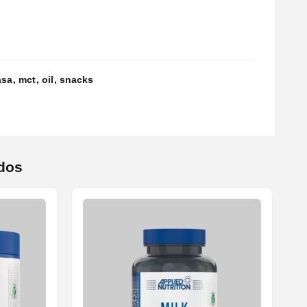
asa
mct
oil
snacks
dos