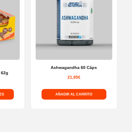
Ashwagandha 60 Cáps
 62g
21,95
€
ES
AÑADIR AL CARRITO