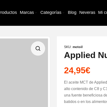
roductos
Marcas
Categorías
Blog
Neveras
Mi c
SKU:
mctoil
Applied Nu
24,95
€
El aceite MCT de Applied 
alto contenido de C8 y C
una fuente beneficiosa d
batidos o en los alimento