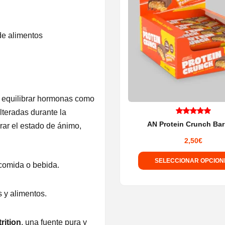
de alimentos
a equilibrar hormonas como
lteradas durante la
AN Protein Crunch Bar
ar el estado de ánimo,
Valorado
con
5.00
2,50
€
de 5
SELECCIONAR OPCION
 comida o bebida.
Este
producto
s y alimentos.
tiene
múltiples
rition
, una fuente pura y