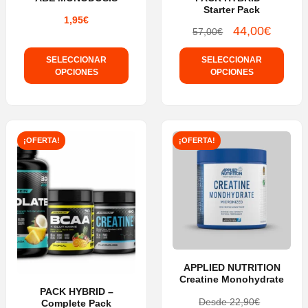
Starter Pack
1,95
€
44,00
€
El
El
57,00
€
precio
precio
SELECCIONAR
SELECCIONAR
original
actual
OPCIONES
OPCIONES
era:
es:
Este
57,00€.
44,00€.
producto
tiene
¡OFERTA!
¡OFERTA!
múltiples
variantes.
Las
opciones
se
pueden
elegir
APPLIED NUTRITION
Creatine Monohydrate
en
PACK HYBRID –
Desde
22,90
€
Complete Pack
la