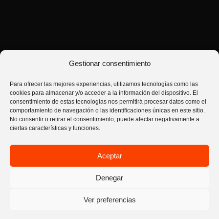
Gestionar consentimiento
Para ofrecer las mejores experiencias, utilizamos tecnologías como las
cookies para almacenar y/o acceder a la información del dispositivo. El
consentimiento de estas tecnologías nos permitirá procesar datos como el
comportamiento de navegación o las identificaciones únicas en este sitio.
No consentir o retirar el consentimiento, puede afectar negativamente a
ciertas características y funciones.
hons | house of nutrition sport © 2026. Todos los derechos reservados.
Términos y condiciones de venta
Aceptar
Envíos metodos de pago y devoluciones
Política de privacidad
Aviso Legal
Contáctanos
Política de cookies (UE)
Denegar
Ver preferencias
PROMO CORE WHEY 900G 20%
×
Ver oferta
DTO