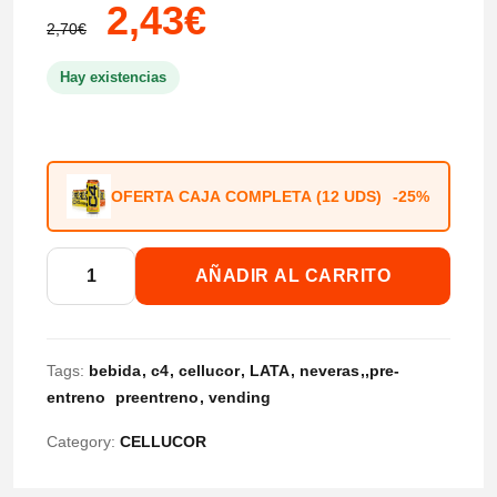
2,43
€
2,70
€
Hay existencias
OFERTA CAJA COMPLETA (12 UDS)
-25%
C4
AÑADIR AL CARRITO
PERFORMANCE
ENERGY
DRINK
Tags:
bebida
c4
cellucor
LATA
neveras
pre-
500ml
entreno
preentreno
vending
cantidad
Category:
CELLUCOR