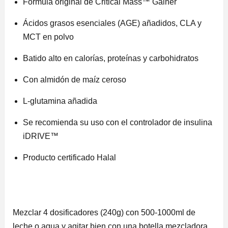
Fórmula original de Critical Mass™ Gainer
Ácidos grasos esenciales (AGE) añadidos, CLA y
MCT en polvo
Batido alto en calorías, proteínas y carbohidratos
Con almidón de maíz ceroso
L-glutamina añadida
Se recomienda su uso con el controlador de insulina
iDRIVE™
Producto certificado Halal
Mezclar 4 dosificadores (240g) con 500-1000ml de
leche o agua y agitar bien con una botella mezcladora.