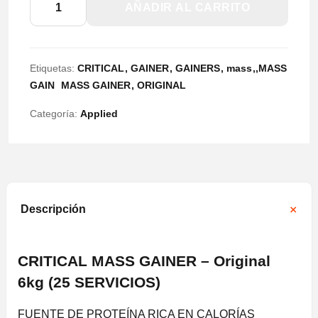
AÑADIR AL CARRITO
CRITICAL
MASS
GAINER
Etiquetas:
CRITICAL
GAINER
GAINERS
mass
MASS
ORIGINAL
GAIN
MASS GAINER
ORIGINAL
6Kg
Categoría:
Applied
cantidad
Descripción
CRITICAL MASS GAINER – Original
6kg (25 SERVICIOS)
FUENTE DE PROTEÍNA RICA EN CALORÍAS