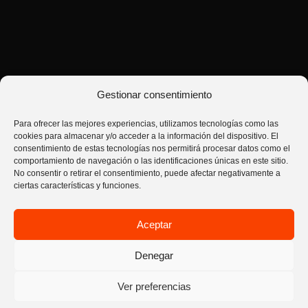
Gestionar consentimiento
Para ofrecer las mejores experiencias, utilizamos tecnologías como las
cookies para almacenar y/o acceder a la información del dispositivo. El
consentimiento de estas tecnologías nos permitirá procesar datos como el
comportamiento de navegación o las identificaciones únicas en este sitio.
No consentir o retirar el consentimiento, puede afectar negativamente a
ciertas características y funciones.
hons | house of nutrition sport © 2026. Todos los derechos reservados.
Términos y condiciones de venta
Aceptar
Envíos metodos de pago y devoluciones
Política de privacidad
Aviso Legal
Contáctanos
Política de cookies (UE)
Denegar
Ver preferencias
PROMO CORE WHEY 900G 20%
×
Ver oferta