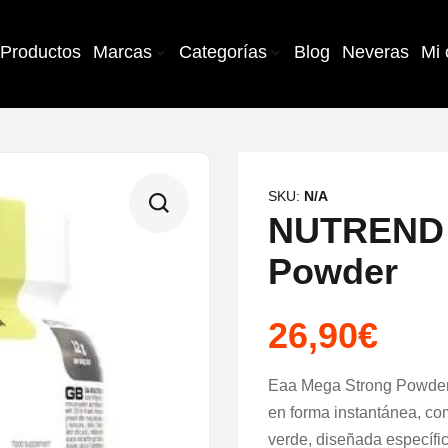
Productos
Marcas
Categorías
Blog
Neveras
Mi 
SKU:
N/A
NUTREND 
Powder
26,90
€
Eaa Mega Strong Powder
en forma instantánea, co
verde, diseñada específi