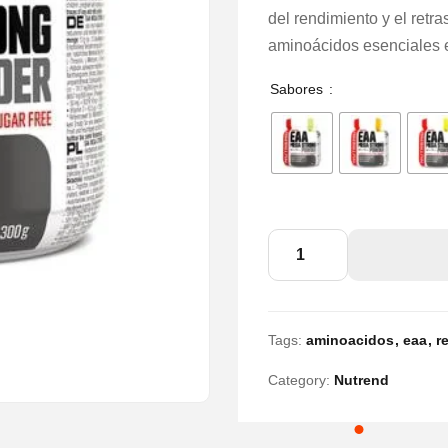
del rendimiento y el retra
aminoácidos esenciales 
Sabores
NUTREND
Eaa
Mega
Strong
Tags:
aminoacidos
eaa
r
Powder
Category:
Nutrend
cantidad