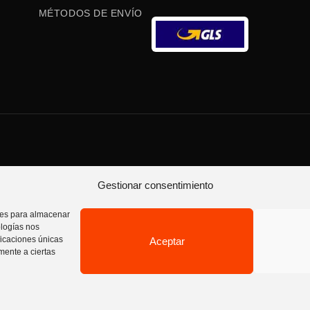
MÉTODOS DE ENVÍO
Gestionar consentimiento
vados.
kies para almacenar
ologías nos
evoluciones
Política de privacidad
Aviso Legal
Contáctanos
Política de
ficaciones únicas
Aceptar
amente a ciertas
×
PROMO CORE WHEY 900G 20% DTO
Ver oferta