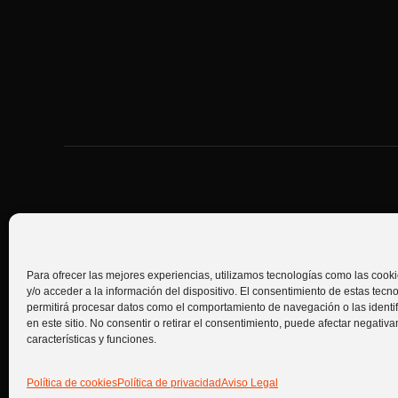
hons | house of nutrition sport © 2026. Todos los derechos reser
Para ofrecer las mejores experiencias, utilizamos tecnologías como las coo
y/o acceder a la información del dispositivo. El consentimiento de estas tecn
Términos y condiciones de venta
Envíos metodos de pago y d
permitirá procesar datos como el comportamiento de navegación o las identi
en este sitio. No consentir o retirar el consentimiento, puede afectar negativ
características y funciones.
Política de cookies
Política de privacidad
Aviso Legal