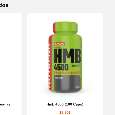
dos
psulas
Hmb 4500 (100 Caps)
18,80
€