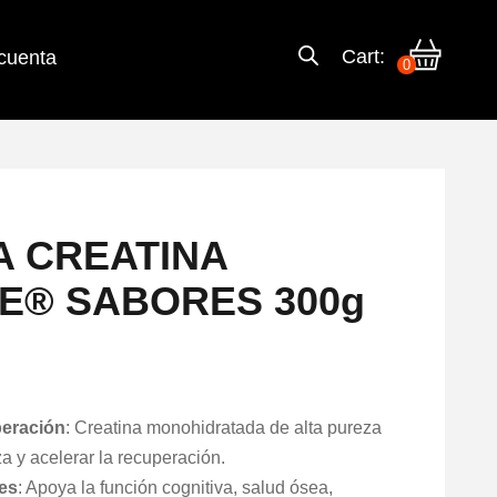
Cart:
cuenta
0
A CREATINA
E® SABORES 300g
peración
: Creatina monohidratada de alta pureza
za y acelerar la recuperación.
es
: Apoya la función cognitiva, salud ósea,