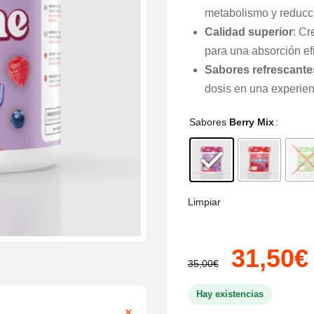
metabolismo y reducci
Calidad superior
: Cr
para una absorción ef
Sabores refrescante
dosis en una experien
Sabores
Berry Mix
Limpiar
El
31,50
€
35,00
€
precio
Hay existencias