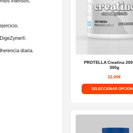
entos intensos.
ejercicio.
 a DigeZyme®.
herencia diaria.
PROTELLA Creatina 20
300g
22,00
€
SELECCIONAR OPCION
Este
producto
tiene
múltiple
variantes