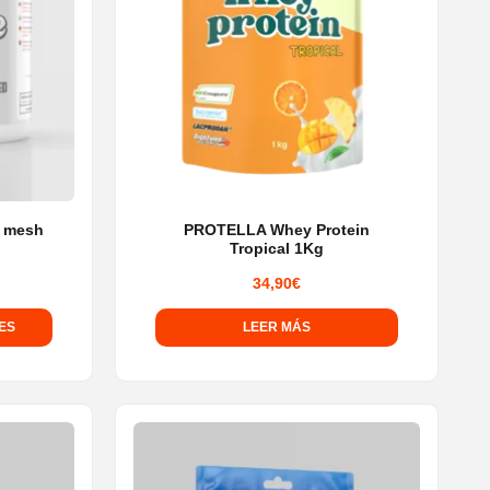
0 mesh
PROTELLA Whey Protein
Tropical 1Kg
34,90
€
ES
LEER MÁS
s
.