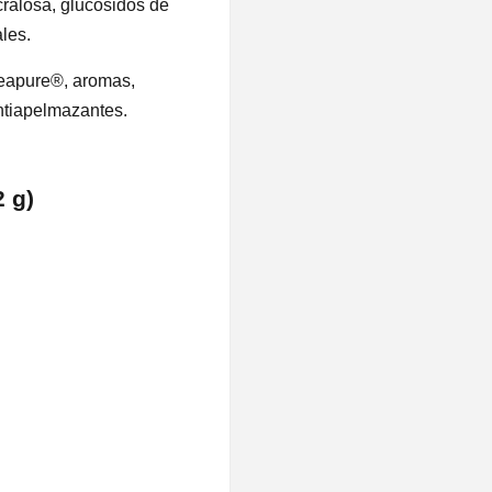
cralosa, glucósidos de
les.
eapure®, aromas,
ntiapelmazantes.
2 g)