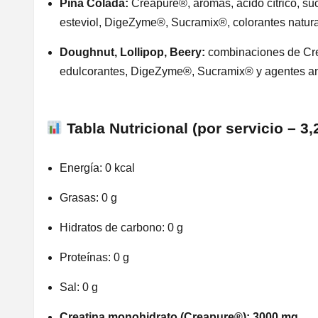
Piña Colada:
Creapure®, aromas, ácido cítrico, su
esteviol, DigeZyme®, Sucramix®, colorantes natura
Doughnut, Lollipop, Beery:
combinaciones de Cr
edulcorantes, DigeZyme®, Sucramix® y agentes a
Tabla Nutricional (por servicio – 3,
Energía: 0 kcal
Grasas: 0 g
Hidratos de carbono: 0 g
Proteínas: 0 g
Sal: 0 g
Creatina monohidrato (Creapure®): 3000 mg