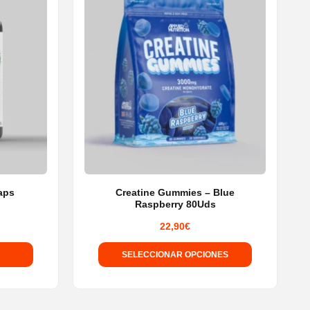
s
aps
Creatine Gummies – Blue
Raspberry 80Uds
22,90
€
SELECCIONAR OPCIONES
Este
producto