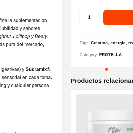
origina
PROTELLA
ine la suplementación
CREATINA
lubilidad y sabores
era:
CREAPURE®
hnut, Lollipop y Beery
.
SABORES
Tags:
Creatina
energia
re
más pura del mercado,
300g
35,00€
Category:
PROTELLA
cantidad
igestivas) y
Sucramix®
,
a sensorial en cada toma.
Productos relaciona
ining y cualquier persona