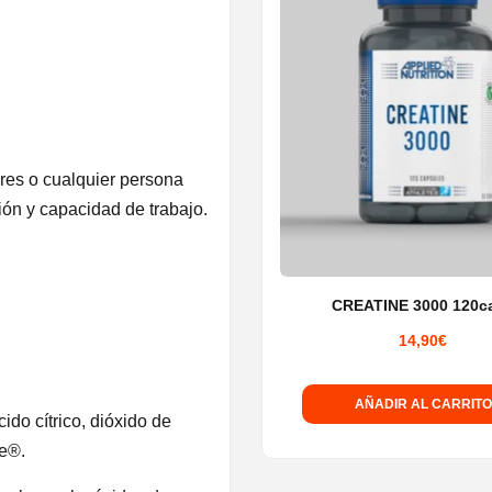
Las
opcione
se
pueden
elegir
en
nares o cualquier persona
la
ión y capacidad de trabajo.
página
de
producto
CREATINE 3000 120c
14,90
€
AÑADIR AL CARRITO
do cítrico, dióxido de
me®.