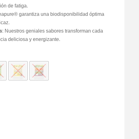
ón de fatiga.
eapure® garantiza una biodisponibilidad óptima
icaz.
s
: Nuestros geniales sabores transforman cada
cia deliciosa y energizante.
El
precio