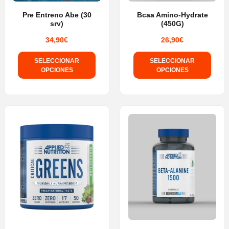
Pre Entreno Abe (30
Bcaa Amino-Hydrate
srv)
(450G)
34,90
€
26,90
€
SELECCIONAR
SELECCIONAR
OPCIONES
OPCIONES
Este
Este
producto
producto
tiene
tiene
múltiples
múltiples
variantes.
variantes.
Las
Las
opciones
opciones
se
se
pueden
pueden
elegir
elegir
en
en