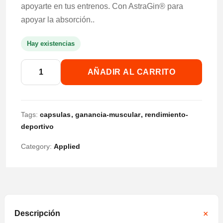
apoyarte en tus entrenos. Con AstraGin® para
apoyar la absorción..
Hay existencias
Turk
AÑADIR AL CARRITO
X
Turkesterona
Plus
Tags:
capsulas
ganancia-muscular
rendimiento-
-
deportivo
60
Category:
Applied
Caps
cantidad
Descripción