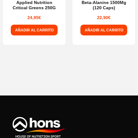
Applied Nutrition
Beta-Alanine 1500Mg
Critical Greens 250G
(120 Caps)
la
la
página
página
24,95
€
22,90
€
de
de
AÑADIR AL CARRITO
AÑADIR AL CARRITO
producto
producto