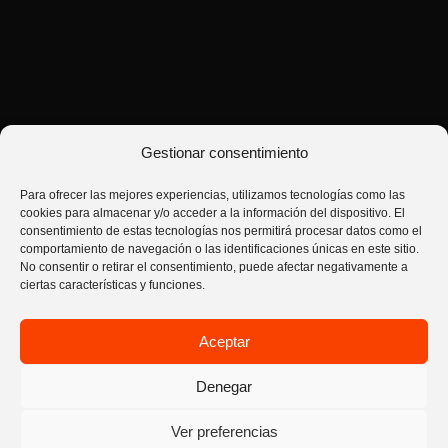
Gestionar consentimiento
Para ofrecer las mejores experiencias, utilizamos tecnologías como las
cookies para almacenar y/o acceder a la información del dispositivo. El
consentimiento de estas tecnologías nos permitirá procesar datos como el
comportamiento de navegación o las identificaciones únicas en este sitio.
No consentir o retirar el consentimiento, puede afectar negativamente a
ciertas características y funciones.
hons | house of nutrition sport © 2026. Todos los derechos reservados.
Términos y condiciones de venta
Aceptar
Envíos metodos de pago y devoluciones
Política de privacidad
Aviso Legal
Contáctanos
Política de cookies (UE)
Denegar
Ver preferencias