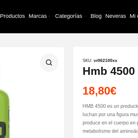
Productos
Marcas
Categorías
Blog
Neveras
Mi 
SKU:
vr062100xx
Hmb 4500 
18,80
€
HMB 4500 es un producto 
luchan por una figura mu
produce en el cuerpo en
metabolismo del aminoáci