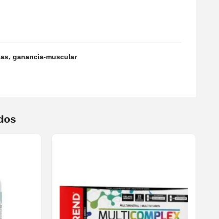
las
ganancia-muscular
dos