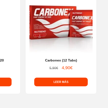
120
Carbonex (12 Tabs)
4,90
€
El
El
5,90
€
precio
precio
original
actual
LEER MÁS
era:
es:
5,90€.
4,90€.