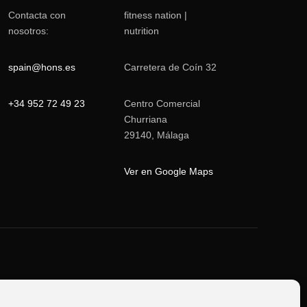
Contacta con
fitness nation |
nosotros:
nutrition
spain@hons.es
Carretera de Coín 32
+34 952 72 49 23
Centro Comercial
Churriana
29140, Málaga
Ver en Google Maps