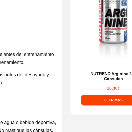
s antes del entrenamiento
trenamiento.
NUTREND Arginina 
os antes del desayuno y
Cápsulas
zo.
16,30
€
LEER MÁS
de agua o bebida deportiva,
No mastique las cápsulas.