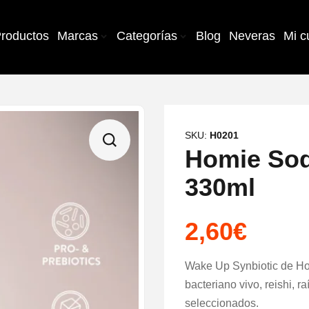
roductos
Marcas
Categorías
Blog
Neveras
Mi c
SKU:
H0201
Homie Sod
330ml
2,60
€
Wake Up Synbiotic de Hom
bacteriano vivo, reishi, r
seleccionados.