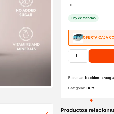
Hay existencias
OFERTA CAJA CO
Homie
Soda
Pink
Grapefruit
Etiquetas:
bebidas
energi
330ml
Categoría:
HOMIE
cantidad
Productos relaciona