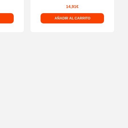
14,91
€
AÑADIR AL CARRITO