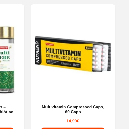
s –
Multivitamin Compressed Caps,
biótico
60 Caps
14,99
€